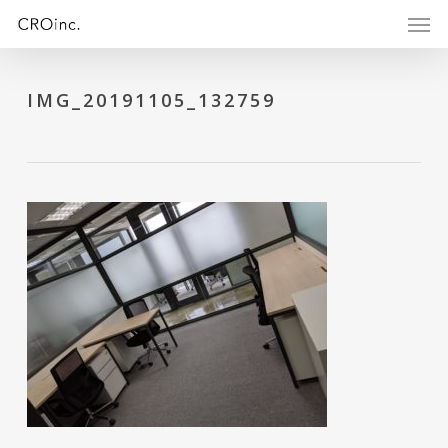
Skip
Menu
Men
to
main
content
IMG_20191105_132759