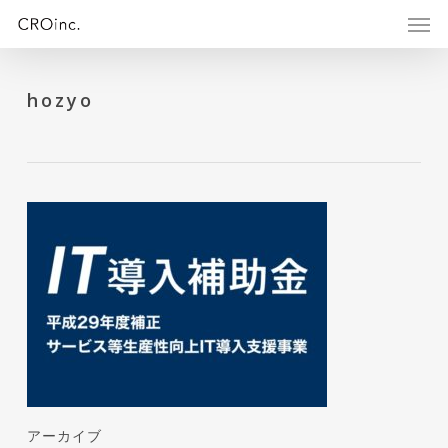
Skip
Menu
Men
to
main
content
hozyo
アーカイブ