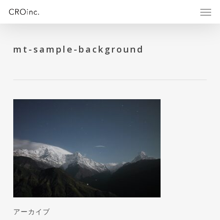
Skip
Menu
Men
to
main
content
mt-sample-background
アーカイブ