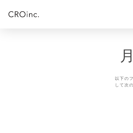
Skip
to
main
content
以下のフ
して次