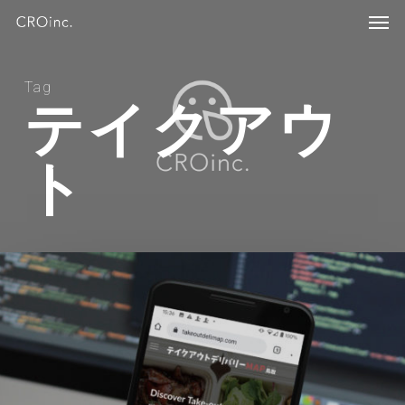
Skip
Menu
Men
to
main
content
Tag
テイクアウ
ト