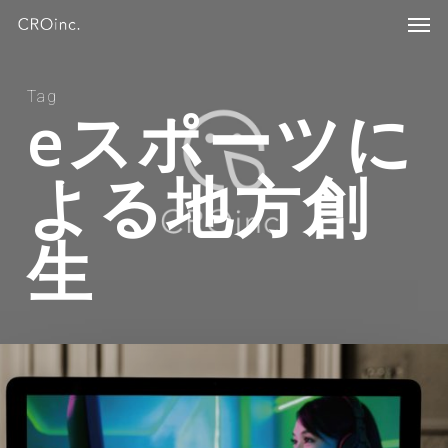
Skip
Menu
Men
to
main
content
Tag
eスポーツに
よる地方創
生