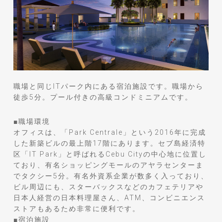
職場と同じITパーク内にある宿泊施設です。職場から
徒歩5分。プール付きの高級コンドミニアムです。
■職場環境
オフィスは、「Park Centrale」という2016年に完成
した新築ビルの最上階17階にあります。セブ島経済特
区「IT Park」と呼ばれるCebu Cityの中心地に位置し
ており、有名ショッピングモールのアヤラセンターま
でタクシー5分。有名外資系企業が数多く入っており、
ビル周辺にも、スターバックスなどのカフェテリアや
日本人経営の日本料理屋さん、ATM、コンビニエンス
ストアもあるため非常に便利です。
■宿泊施設