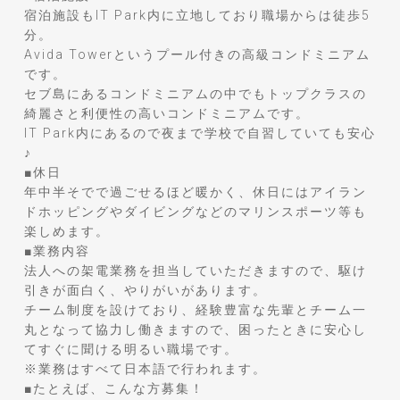
宿泊施設もIT Park内に立地しており職場からは徒歩5
分。
Avida Towerというプール付きの高級コンドミニアム
です。
セブ島にあるコンドミニアムの中でもトップクラスの
綺麗さと利便性の高いコンドミニアムです。
IT Park内にあるので夜まで学校で自習していても安心
♪
■休日
年中半そでで過ごせるほど暖かく、休日にはアイラン
ドホッピングやダイビングなどのマリンスポーツ等も
楽しめます。
■業務内容
法人への架電業務を担当していただきますので、駆け
引きが面白く、やりがいがあります。
チーム制度を設けており、経験豊富な先輩とチーム一
丸となって協力し働きますので、困ったときに安心し
てすぐに聞ける明るい職場です。
※業務はすべて日本語で行われます。
■たとえば、こんな方募集！