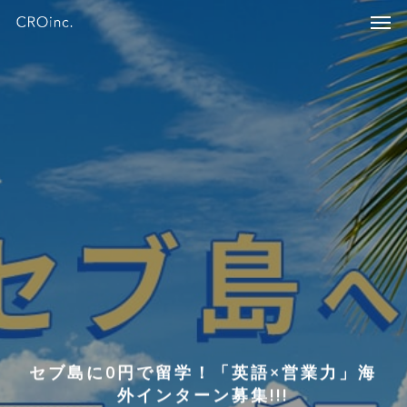
Skip
Menu
Men
to
main
content
セブ島に0円で留学！「英語×営業力」海
外インターン募集!!!