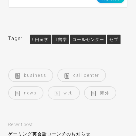
Tags:
0円留学
IT留学
コールセンター
セブ
business
call center
news
web
海外
Recent post
ゲーミング英会話ローンチのお知らせ