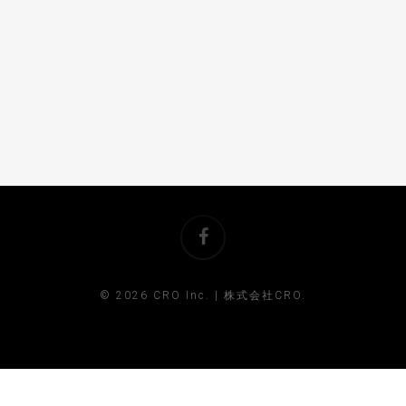
ABOUT
SERVICE
NEWS
CONTACT
facebook
© 2026 CRO Inc. | 株式会社CRO.