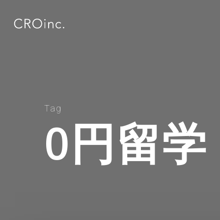
Skip
to
main
content
Tag
0円留学