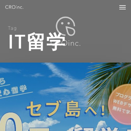
Skip
Menu
Men
to
main
content
Tag
IT留学